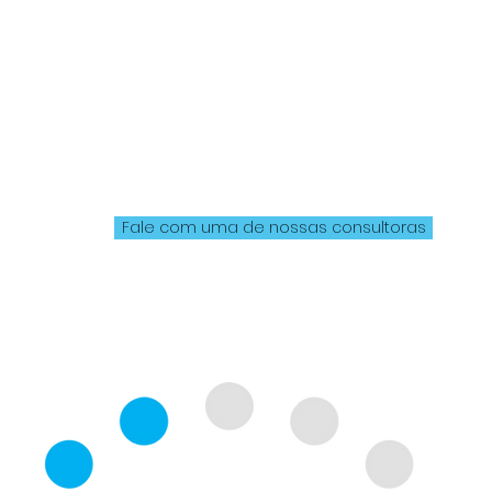
oginástica na Deep Move 
r hidroginástica aqui na Deep Move. Nossa piscina 
a piscina! Os Exercícios são realizados na água uti
do aumento da capacidade cardiorrespiratória, forç
ra um melhor bem-estar físico e qualidade de vida 
Fale com uma de nossas consultoras