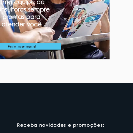
Uma equipe de
nsultoras sempre
prontas para
atender você
Fale conosco!
Receba novidades e promoções: