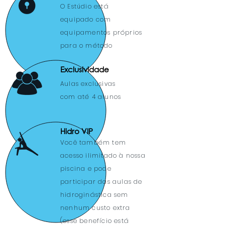
O Estúdio está
equipado com
equipamentos próprios
para o método
Exclusividade
Aulas exclusivas
com até 4 alunos
Hidro VIP
Você também tem
acesso ilimitado à nossa
piscina e pode
participar das aulas de
hidroginástica sem
nenhum custo extra
(esse benefício está