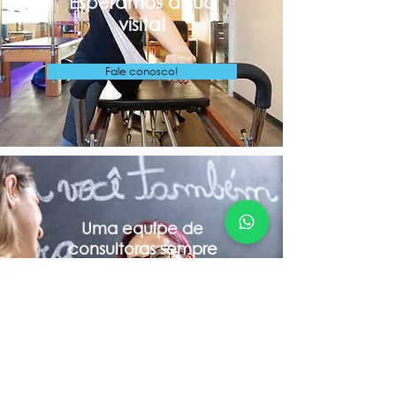
Esperamos a sua
visita!
Fale conosco!
Uma equipe de
consultoras sempre
prontas para atender
você
Fale conosco!