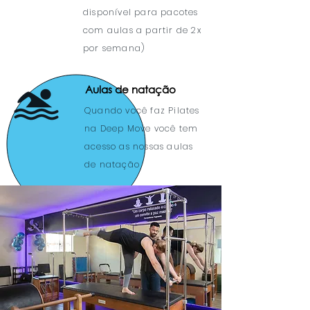
disponível para pacotes
com aulas a partir de 2x
por semana)
Aulas de natação
Quando você faz Pilates
na Deep Move você tem
acesso as nossas aulas
de natação